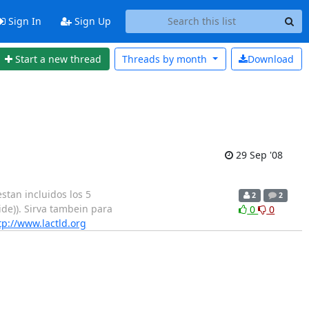
Sign In
Sign Up
Start a new thread
Threads by
month
Download
29 Sep '08
stan incluidos los 5
2
2
ide)). Sirva tambein para
0
0
tp://www.lactld.org